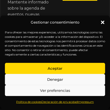
Mantente informado
sobre la agenda de
eventos, nuevas
publicaciones y
Gestionar consentimiento
actualizaciones de tu
suscripción.
Para ofrecer las mejores experiencias, utilizamos tecnologías como las
cookies para almacenar y/o acceder a la información del dispositivo. El
consentimiento de estas tecnologías nos permitirá procesar datos como
el comportamiento de navegación o las identificaciones únicas en este
sitio. No consentir o retirar el consentimiento, puede afectar
negativamente a ciertas características y funciones.
EXPLORA
LEGAL
SÍGUENOS
Aceptar
Inicio
Política
Inteligencia
Denegar
Sobre
de
sin
Daniel
Privacidad
censura.
Ver preferencias
Contenido
Términos y
Anticipándonos
Suscripciones
Condiciones
a los
Política de cookies
Declaración de privacidad
Impressum
Webinars
Aviso
acontecimientos