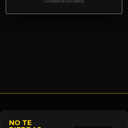
¿Olvidaste la contraseña?
NO TE
Correo