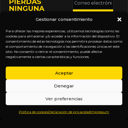
PIERDAS
electrónico
NINGUNA
*
ACTUALIZACIÓN
Gestionar consentimiento
Mantente informado
sobre la agenda de
Para ofrecer las mejores experiencias, utilizamos tecnologías como las
eventos, nuevas
cookies para almacenar y/o acceder a la información del dispositivo. El
consentimiento de estas tecnologías nos permitirá procesar datos como
publicaciones y
el comportamiento de navegación o las identificaciones únicas en este
actualizaciones de tu
sitio. No consentir o retirar el consentimiento, puede afectar
negativamente a ciertas características y funciones.
suscripción.
Aceptar
Denegar
EXPLORA
LEGAL
SÍGUENOS
Ver preferencias
Inicio
Política
Inteligencia
Política de cookies
Declaración de privacidad
Impressum
Sobre
de
sin
Daniel
Privacidad
censura.
Contenido
Términos y