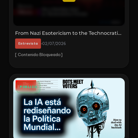
From Nazi Esotericism to the Technocratic Future | With Matt Ehret
Entrevista
02/07/2026
[ Contenido Bloqueado]
PÚBLICO