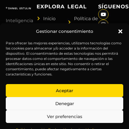
EXPLORA
LEGAL
SÍGUENOS
Inicio
Política de
Inteligencia
Sobre
Privacidad
sin
Gestionar consentimiento
Daniel
Términos y
censura.
Contenido
Condiciones
Anticipándonos
Para ofrecer las mejores experiencias, utilizamos tecnologías como
Suscripciones
Aviso
las cookies para almacenar y/o acceder a la información del
a los
dispositivo. El consentimiento de estas tecnologías nos permitirá
Webinars
Legal
acontecimientos
procesar datos como el comportamiento de navegación o las
Contacto
Advertencia
globales
identificaciones únicas en este sitio. No consentir o retirar el
Financiera
consentimiento, puede afectar negativamente a ciertas
desde
características y funciones.
Política
hace más
de
de 25
Aceptar
Cookies
años.
Denegar
Ver preferencias
© 2026 Daniel Estulin. Todos los derechos reservados.