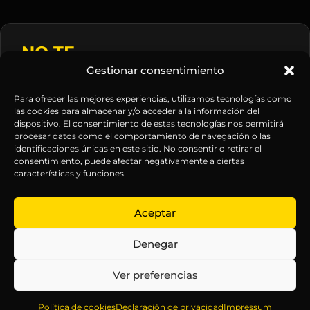
NO TE
Correo
PIERDAS
Gestionar consentimiento
electrónico
NINGUNA
*
ACTUALIZACIÓN
Para ofrecer las mejores experiencias, utilizamos tecnologías como
las cookies para almacenar y/o acceder a la información del
Mantente informado
dispositivo. El consentimiento de estas tecnologías nos permitirá
sobre la agenda de
procesar datos como el comportamiento de navegación o las
identificaciones únicas en este sitio. No consentir o retirar el
eventos, nuevas
consentimiento, puede afectar negativamente a ciertas
publicaciones y
características y funciones.
actualizaciones de tu
suscripción.
Aceptar
Denegar
Ver preferencias
EXPLORA
LEGAL
SÍGUENOS
Política de cookies
Declaración de privacidad
Impressum