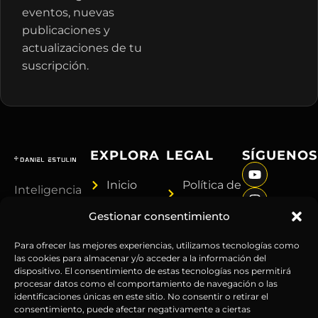
eventos, nuevas
publicaciones y
actualizaciones de tu
suscripción.
EXPLORA
LEGAL
SÍGUENOS
Inicio
Política de
Inteligencia
Sobre
Privacidad
sin
Gestionar consentimiento
Daniel
Términos y
censura.
Contenido
Condiciones
Anticipándonos
Para ofrecer las mejores experiencias, utilizamos tecnologías como
Suscripciones
Aviso
las cookies para almacenar y/o acceder a la información del
a los
dispositivo. El consentimiento de estas tecnologías nos permitirá
Webinars
Legal
acontecimientos
procesar datos como el comportamiento de navegación o las
Contacto
Advertencia
globales
identificaciones únicas en este sitio. No consentir o retirar el
Financiera
consentimiento, puede afectar negativamente a ciertas
desde