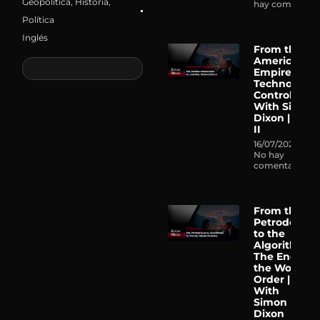
Geopolítica
,
Historia
,
hay comentari
Política
Inglés
From the
American
Empire to
Technocrati
Control |
With Simon
Dixon | Part
II
16/07/2026
No hay
comentarios
From the
Petrodollar
to the
Algorithm:
The End of
the World
Order |
With
Simon
Dixon