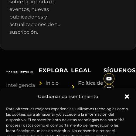
sobre la agenda de
eventos, nuevas
publicaciones y
actualizaciones de tu
suscripción.
EXPLORA
LEGAL
SÍGUENOS
Inicio
Política de
Inteligencia
Sobre
Privacidad
sin
Gestionar consentimiento
Daniel
Términos y
censura.
Contenido
Condiciones
Anticipándonos
Para ofrecer las mejores experiencias, utilizamos tecnologías como
Suscripciones
Aviso
las cookies para almacenar y/o acceder a la información del
a los
dispositivo. El consentimiento de estas tecnologías nos permitirá
Webinars
Legal
acontecimientos
procesar datos como el comportamiento de navegación o las
Contacto
Advertencia
globales
identificaciones únicas en este sitio. No consentir o retirar el