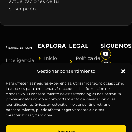
actualizaciones de tu
suscripción.
EXPLORA
LEGAL
SÍGUENOS
Inicio
Política de
Inteligencia
Sobre
Privacidad
sin
Gestionar consentimiento
Daniel
Términos y
censura.
Contenido
Condiciones
Anticipándonos
Para ofrecer las mejores experiencias, utilizamos tecnologías como
Suscripciones
Aviso
las cookies para almacenar y/o acceder a la información del
a los
dispositivo. El consentimiento de estas tecnologías nos permitirá
Webinars
Legal
acontecimientos
procesar datos como el comportamiento de navegación o las
Contacto
Advertencia
globales
identificaciones únicas en este sitio. No consentir o retirar el
Financiera
consentimiento, puede afectar negativamente a ciertas
desde
características y funciones.
Política
hace más
de
de 25
Aceptar
Cookies