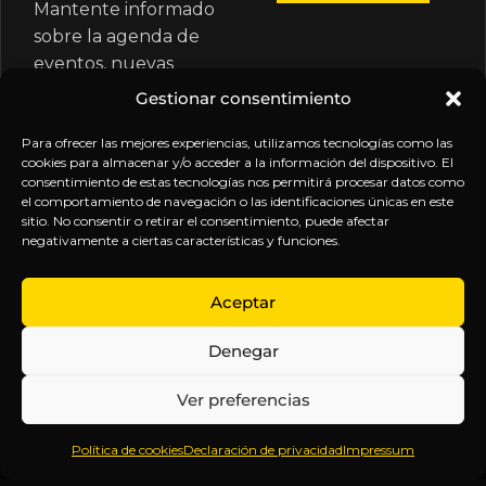
Mantente informado
sobre la agenda de
eventos, nuevas
publicaciones y
Gestionar consentimiento
actualizaciones de tu
suscripción.
Para ofrecer las mejores experiencias, utilizamos tecnologías como las
cookies para almacenar y/o acceder a la información del dispositivo. El
consentimiento de estas tecnologías nos permitirá procesar datos como
el comportamiento de navegación o las identificaciones únicas en este
sitio. No consentir o retirar el consentimiento, puede afectar
negativamente a ciertas características y funciones.
EXPLORA
LEGAL
SÍGUENOS
Aceptar
Inicio
Política
Inteligencia
Denegar
Sobre
de
sin
Daniel
Privacidad
censura.
Ver preferencias
Contenido
Términos y
Anticipándonos
Suscripciones
Condiciones
a los
Política de cookies
Declaración de privacidad
Impressum
Webinars
Aviso
acontecimientos