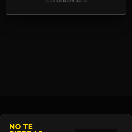
¿Olvidaste la contraseña?
NO TE
Correo