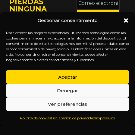
PIERDAS
electrónico
NINGUNA
*
ACTUALIZACIÓN
Gestionar consentimiento
Mantente informado
sobre la agenda de
Para ofrecer las mejores experiencias, utilizamos tecnologías como las
eventos, nuevas
cookies para almacenar y/o acceder a la información del dispositivo. El
consentimiento de estas tecnologías nos permitirá procesar datos como
publicaciones y
el comportamiento de navegación o las identificaciones únicas en este
actualizaciones de tu
sitio. No consentir o retirar el consentimiento, puede afectar
negativamente a ciertas características y funciones.
suscripción.
Aceptar
Denegar
EXPLORA
LEGAL
SÍGUENOS
Ver preferencias
Inicio
Política
Inteligencia
Política de cookies
Declaración de privacidad
Impressum
Sobre
de
sin
Daniel
Privacidad
censura.
Contenido
Términos y