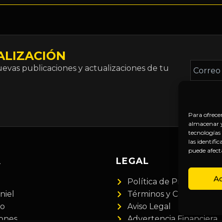
ALIZACIÓN
Correo
vas publicaciones y actualizaciones de tu
electró
*
Para ofrece
almacenar y/
tecnologías
las identifi
puede afect
A
LEGAL
A
Política de Privacidad
niel
Términos y Condiciones
do
Aviso Legal
iones
Advertencia Financiera