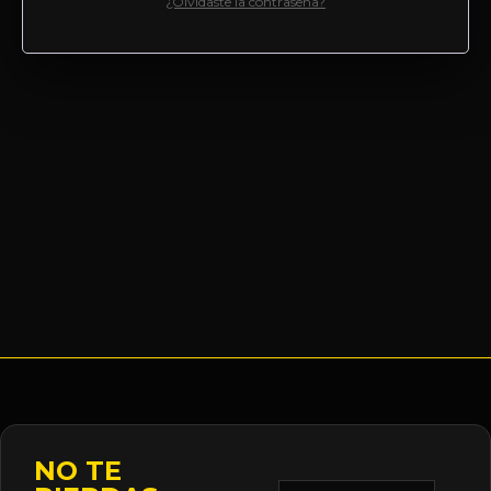
¿Olvidaste la contraseña?
NO TE
Correo