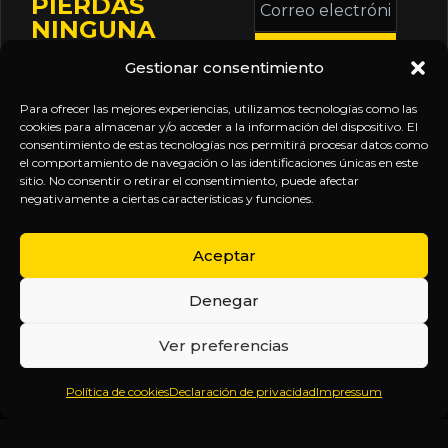
PIERDAS
electrónico
NINGUNA
*
ACTUALIZACIÓN
Gestionar consentimiento
Mantente informado
sobre la agenda de
Para ofrecer las mejores experiencias, utilizamos tecnologías como las
eventos, nuevas
cookies para almacenar y/o acceder a la información del dispositivo. El
consentimiento de estas tecnologías nos permitirá procesar datos como
publicaciones y
el comportamiento de navegación o las identificaciones únicas en este
actualizaciones de tu
sitio. No consentir o retirar el consentimiento, puede afectar
negativamente a ciertas características y funciones.
suscripción.
Aceptar
Denegar
EXPLORA
LEGAL
SÍGUENOS
Ver preferencias
Inicio
Política
Inteligencia
Política de cookies
Declaración de privacidad
Impressum
Sobre
de
sin
Daniel
Privacidad
censura.
Contenido
Términos y