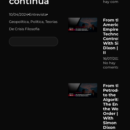
continúa
hay comentari
10/04/2024
Entrevista
From the
Geopolítica
,
Política
,
Teorias
American
De Crisis Filosofia
Empire to
Technocrati
Control |
With Simon
Dixon | Part
II
16/07/2026
No hay
comentarios
From the
Petrodollar
to the
Algorithm:
The End of
the World
Order |
With
Simon
Dixon