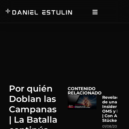
Por quién
CONTENIDO
RELACIONADO
Doblan las
Revelacione
de una Ex-
Campanas
Insider de la
OMS y la ON
| Con Astrid
| La Batalla
Stückelberg
01/08/2026
N