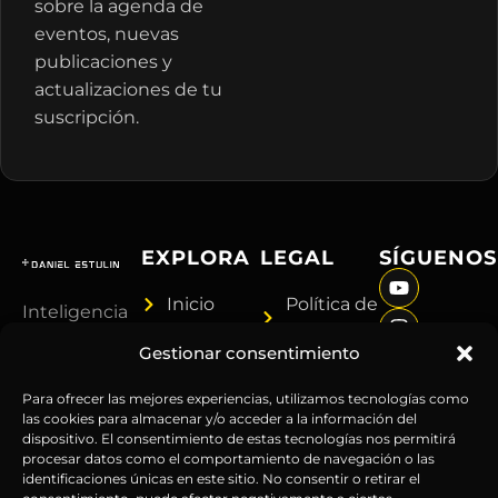
sobre la agenda de
eventos, nuevas
publicaciones y
actualizaciones de tu
suscripción.
EXPLORA
LEGAL
SÍGUENOS
Inicio
Política de
Inteligencia
Sobre
Privacidad
sin
Gestionar consentimiento
Daniel
Términos y
censura.
Contenido
Condiciones
Anticipándonos
Para ofrecer las mejores experiencias, utilizamos tecnologías como
Suscripciones
Aviso
las cookies para almacenar y/o acceder a la información del
a los
dispositivo. El consentimiento de estas tecnologías nos permitirá
Webinars
Legal
acontecimientos
procesar datos como el comportamiento de navegación o las
Contacto
Advertencia
globales
identificaciones únicas en este sitio. No consentir o retirar el