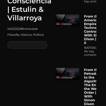
Consciencia
hay comentari
| Estulin &
Villarroya
From the
American
Empire to
Technocrati
14/12/2023
Entrevista
Control |
Filosofía
,
Historia
,
Política
With Simon
Dixon | Part
II
16/07/2026
No hay
comentarios
From the
Petrodollar
to the
Algorithm:
The End of
the World
Order |
With
Simon
Dixon