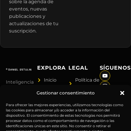
sobre la agenda de
eventos, nuevas
publicaciones y
actualizaciones de tu
suscripción.
EXPLORA
LEGAL
SÍGUENOS
Inicio
Política de
Inteligencia
Sobre
Privacidad
sin
Gestionar consentimiento
Daniel
Términos y
censura.
Contenido
Condiciones
Anticipándonos
Para ofrecer las mejores experiencias, utilizamos tecnologías como
Suscripciones
Aviso
las cookies para almacenar y/o acceder a la información del
a los
dispositivo. El consentimiento de estas tecnologías nos permitirá
Webinars
Legal
acontecimientos
procesar datos como el comportamiento de navegación o las
Contacto
Advertencia
globales
identificaciones únicas en este sitio. No consentir o retirar el