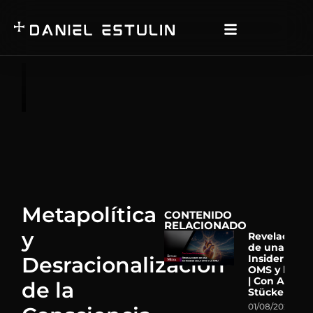
Metapolítica
CONTENIDO
RELACIONADO
y
Revelacione
de una Ex-
Desracionalización
Insider de la
OMS y la ON
| Con Astrid
de la
Stückelberg
01/08/2026
N