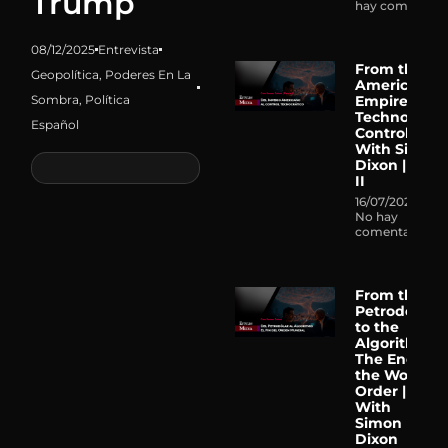
Trump
hay comentari
08/12/2025
Entrevista
From the
Geopolítica
,
Poderes En La
American
Sombra
,
Política
Empire to
Technocrati
Español
Control |
With Simon
Dixon | Part
II
16/07/2026
No hay
comentarios
From the
Petrodollar
to the
Algorithm:
The End of
the World
Order |
With
Simon
Dixon