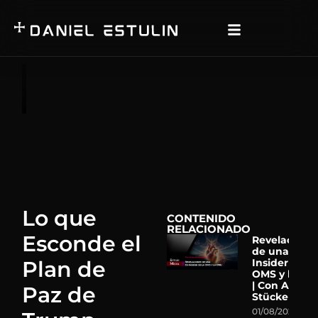
Lo que
CONTENIDO
RELACIONADO
Esconde el
Revelacione
de una Ex-
Plan de
Insider de la
OMS y la ON
| Con Astrid
Paz de
Stückelberg
01/08/2026
N