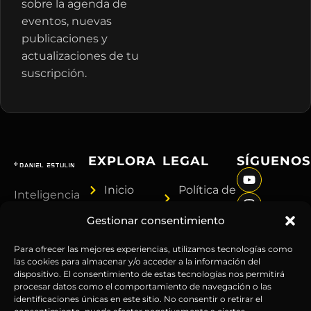
sobre la agenda de
eventos, nuevas
publicaciones y
actualizaciones de tu
suscripción.
EXPLORA
LEGAL
SÍGUENOS
Inicio
Política de
Inteligencia
Sobre
Privacidad
sin
Gestionar consentimiento
Daniel
Términos y
censura.
Contenido
Condiciones
Anticipándonos
Para ofrecer las mejores experiencias, utilizamos tecnologías como
Suscripciones
Aviso
las cookies para almacenar y/o acceder a la información del
a los
dispositivo. El consentimiento de estas tecnologías nos permitirá
Webinars
Legal
acontecimientos
procesar datos como el comportamiento de navegación o las
Contacto
Advertencia
globales
identificaciones únicas en este sitio. No consentir o retirar el