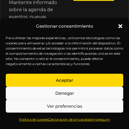
Mantente informado
sobre la agenda de
eventos, nuevas
publicaciones y
Gestionar consentimiento
actualizaciones de tu
suscripción.
Para ofrecer las mejores experiencias, utilizamos tecnologías como las
cookies para almacenar y/o acceder a la información del dispositivo. El
consentimiento de estas tecnologías nos permitirá procesar datos como
el comportamiento de navegación o las identificaciones únicas en este
sitio. No consentir o retirar el consentimiento, puede afectar
negativamente a ciertas características y funciones.
EXPLORA
LEGAL
SÍGUENOS
Aceptar
Inicio
Política
Inteligencia
Denegar
Sobre
de
sin
Daniel
Privacidad
censura.
Ver preferencias
Contenido
Términos y
Anticipándonos
Suscripciones
Condiciones
a los
Política de cookies
Declaración de privacidad
Impressum
Webinars
Aviso
acontecimientos