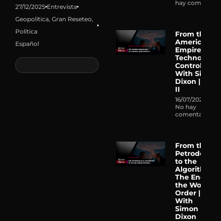
hay comentari
27/12/2025
Entrevista
Geopolítica
,
Gran Reseteo
,
Política
From the
American
Español
Empire to
Technocrati
Control |
With Simon
Dixon | Part
II
16/07/2026
No hay
comentarios
From the
Petrodollar
to the
Algorithm:
The End of
the World
Order |
With
Simon
Dixon