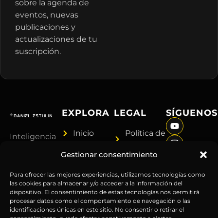
sobre la agenda de
eventos, nuevas
publicaciones y
actualizaciones de tu
suscripción.
EXPLORA
LEGAL
SÍGUENOS
Inicio
Política de
Inteligencia
Sobre
Privacidad
sin
Gestionar consentimiento
Daniel
Términos y
censura.
Contenido
Condiciones
Anticipándonos
Para ofrecer las mejores experiencias, utilizamos tecnologías como
Suscripciones
Aviso
las cookies para almacenar y/o acceder a la información del
a los
dispositivo. El consentimiento de estas tecnologías nos permitirá
Webinars
Legal
acontecimientos
procesar datos como el comportamiento de navegación o las
Contacto
Advertencia
globales
identificaciones únicas en este sitio. No consentir o retirar el