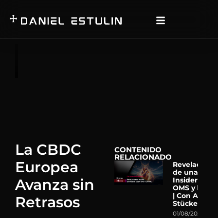
La CBDC
CONTENIDO
RELACIONADO
Europea
Revelacione
de una Ex-
Avanza sin
Insider de la
OMS y la ON
| Con Astrid
Retrasos
Stückelberg
01/08/2026
N