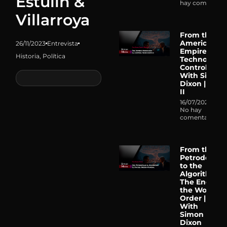
Estulin &
hay comentari
Villarroya
From the
American
26/11/2023
Entrevista
Empire to
Historia
,
Política
Technocrati
Control |
With Simon
Dixon | Part
II
16/07/2026
No hay
comentarios
From the
Petrodollar
to the
Algorithm:
The End of
the World
Order |
With
Simon
Dixon