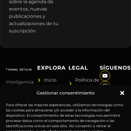
sobre la agenda de
eventos, nuevas
publicaciones y
actualizaciones de tu
suscripción.
EXPLORA
LEGAL
SÍGUENOS
Inicio
Política de
Inteligencia
Sobre
Privacidad
sin
Gestionar consentimiento
Daniel
Términos y
censura.
Contenido
Condiciones
Anticipándonos
Para ofrecer las mejores experiencias, utilizamos tecnologías como
Suscripciones
Aviso
las cookies para almacenar y/o acceder a la información del
a los
dispositivo. El consentimiento de estas tecnologías nos permitirá
Webinars
Legal
acontecimientos
procesar datos como el comportamiento de navegación o las
Contacto
Advertencia
globales
identificaciones únicas en este sitio. No consentir o retirar el