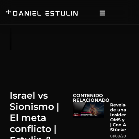
Israel vs
CONTENIDO
RELACIONADO
Sionismo |
Revelacione
de una Ex-
El meta
Insider de la
OMS y la ON
| Con Astrid
conflicto |
Stückelberg
01/08/2026
N