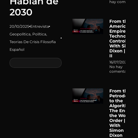
Hablan de
hay comentari
2030
From the
American
20/10/2025
Entrevista
Empire to
Geopolítica
,
Política
,
Technocrati
Control |
Teorias De Crisis Filosofia
With Simon
Español
Dixon | Part
II
16/07/2026
No hay
comentarios
From the
Petrodollar
to the
Algorithm:
The End of
the World
Order |
With
Simon
Dixon