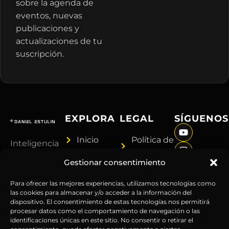
sobre la agenda de
eventos, nuevas
publicaciones y
actualizaciones de tu
suscripción.
EXPLORA
LEGAL
SÍGUENOS
Inicio
Política de
Inteligencia
Sobre
Privacidad
sin
Gestionar consentimiento
Daniel
Términos y
censura.
Contenido
Condiciones
Anticipándonos
Para ofrecer las mejores experiencias, utilizamos tecnologías como
Suscripciones
Aviso
las cookies para almacenar y/o acceder a la información del
a los
dispositivo. El consentimiento de estas tecnologías nos permitirá
Webinars
Legal
acontecimientos
procesar datos como el comportamiento de navegación o las
Contacto
Advertencia
globales
identificaciones únicas en este sitio. No consentir o retirar el