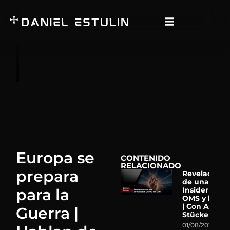
Europa se
CONTENIDO
RELACIONADO
prepara
Revelacione
de una Ex-
para la
Insider de la
OMS y la ON
| Con Astrid
Guerra |
Stückelberg
01/08/2026
N