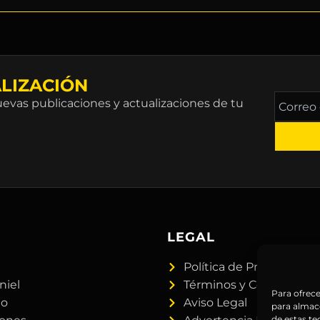
LIZACIÓN
Correo
vas publicaciones y actualizaciones de tu
electró
*
A
LEGAL
Política de Privacidad
niel
Términos y Condiciones
Para ofrece
do
Aviso Legal
para almace
de estas t