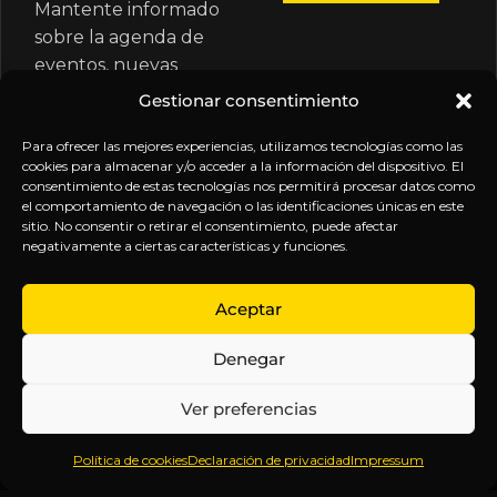
Mantente informado
sobre la agenda de
eventos, nuevas
publicaciones y
Gestionar consentimiento
actualizaciones de tu
suscripción.
Para ofrecer las mejores experiencias, utilizamos tecnologías como las
cookies para almacenar y/o acceder a la información del dispositivo. El
consentimiento de estas tecnologías nos permitirá procesar datos como
el comportamiento de navegación o las identificaciones únicas en este
sitio. No consentir o retirar el consentimiento, puede afectar
negativamente a ciertas características y funciones.
EXPLORA
LEGAL
SÍGUENOS
Aceptar
Inicio
Política
Inteligencia
Denegar
Sobre
de
sin
Daniel
Privacidad
censura.
Ver preferencias
Contenido
Términos y
Anticipándonos
Suscripciones
Condiciones
a los
Política de cookies
Declaración de privacidad
Impressum
Webinars
Aviso
acontecimientos