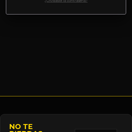
¿Olvidaste la contraseña?
NO TE
Correo