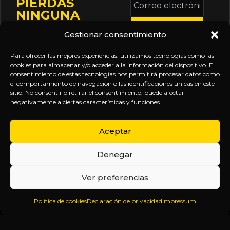
PIERDAS
electrónico
NINGUNA
*
ACTUALIZACIÓN
Gestionar consentimiento
Mantente informado
sobre la agenda de
Para ofrecer las mejores experiencias, utilizamos tecnologías como las
eventos, nuevas
cookies para almacenar y/o acceder a la información del dispositivo. El
consentimiento de estas tecnologías nos permitirá procesar datos como
publicaciones y
el comportamiento de navegación o las identificaciones únicas en este
actualizaciones de tu
sitio. No consentir o retirar el consentimiento, puede afectar
negativamente a ciertas características y funciones.
suscripción.
Aceptar
Denegar
EXPLORA
LEGAL
SÍGUENOS
Ver preferencias
Inicio
Política
Inteligencia
Política de cookies
Declaración de privacidad
Impressum
Sobre
de
sin
Daniel
Privacidad
censura.
Contenido
Términos y