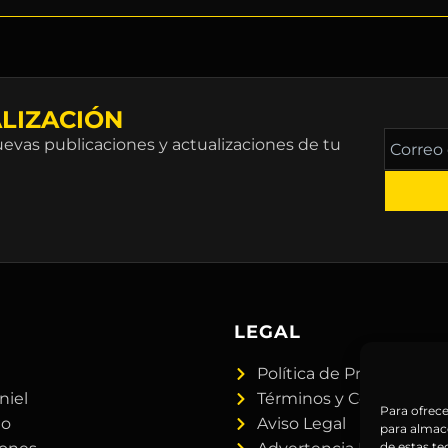
LIZACIÓN
Correo
vas publicaciones y actualizaciones de tu
electró
*
A
LEGAL
Política de Privacidad
niel
Términos y Condiciones
Para ofrece
do
Aviso Legal
para almace
de estas t