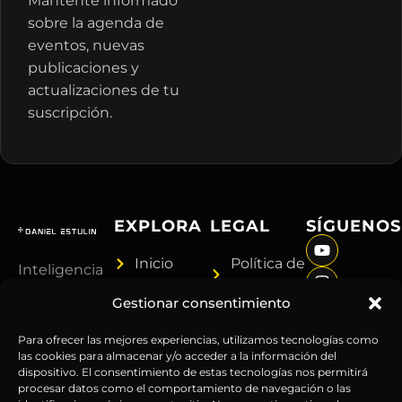
Mantente informado
sobre la agenda de
eventos, nuevas
publicaciones y
actualizaciones de tu
suscripción.
EXPLORA
LEGAL
SÍGUENOS
Inicio
Política de
Inteligencia
Sobre
Privacidad
sin
Gestionar consentimiento
Daniel
Términos y
censura.
Contenido
Condiciones
Anticipándonos
Para ofrecer las mejores experiencias, utilizamos tecnologías como
Suscripciones
Aviso
las cookies para almacenar y/o acceder a la información del
a los
dispositivo. El consentimiento de estas tecnologías nos permitirá
Webinars
Legal
acontecimientos
procesar datos como el comportamiento de navegación o las
Contacto
Advertencia