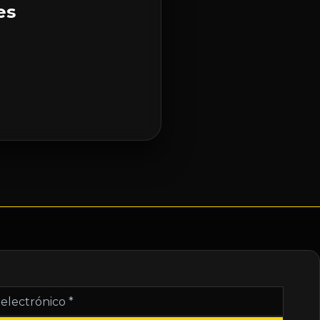
es
nico