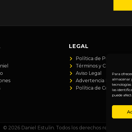
A
LEGAL
Política de Privacidad
niel
Términos y Condiciones
do
Aviso Legal
Para ofrece
almacenar y/
iones
Advertencia Financiera
tecnologías
s
Política de Cookies
las identifi
puede afect
A
© 2026 Daniel Estulin. Todos los derechos reservados.