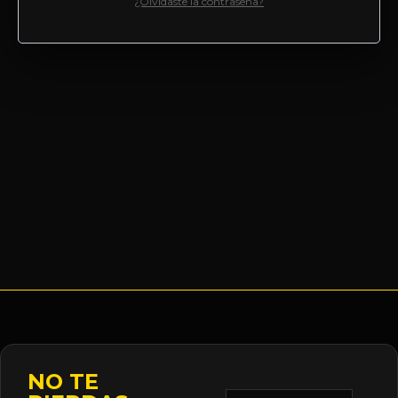
¿Olvidaste la contraseña?
NO TE
Correo