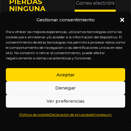
PIERDAS
electrónico
NINGUNA
*
ACTUALIZACIÓN
Gestionar consentimiento
Mantente informado
sobre la agenda de
Para ofrecer las mejores experiencias, utilizamos tecnologías como las
eventos, nuevas
cookies para almacenar y/o acceder a la información del dispositivo. El
consentimiento de estas tecnologías nos permitirá procesar datos como
publicaciones y
el comportamiento de navegación o las identificaciones únicas en este
actualizaciones de tu
sitio. No consentir o retirar el consentimiento, puede afectar
negativamente a ciertas características y funciones.
suscripción.
Aceptar
Denegar
EXPLORA
LEGAL
SÍGUENOS
Ver preferencias
Inicio
Política
Inteligencia
Política de cookies
Declaración de privacidad
Impressum
Sobre
de
sin
Daniel
Privacidad
censura.
Contenido
Términos y