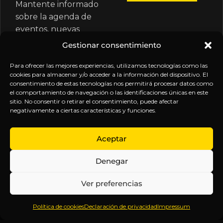
Mantente informado
sobre la agenda de
eventos, nuevas
publicaciones y
Gestionar consentimiento
actualizaciones de tu
suscripción.
Para ofrecer las mejores experiencias, utilizamos tecnologías como las
cookies para almacenar y/o acceder a la información del dispositivo. El
consentimiento de estas tecnologías nos permitirá procesar datos como
el comportamiento de navegación o las identificaciones únicas en este
sitio. No consentir o retirar el consentimiento, puede afectar
negativamente a ciertas características y funciones.
EXPLORA
LEGAL
SÍGUENOS
Aceptar
Inicio
Política
Inteligencia
Denegar
Sobre
de
sin
Daniel
Privacidad
censura.
Ver preferencias
Contenido
Términos y
Anticipándonos
Suscripciones
Condiciones
a los
Política de cookies
Declaración de privacidad
Impressum
Webinars
Aviso
acontecimientos