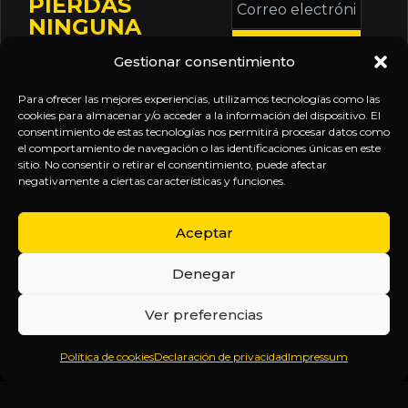
PIERDAS
electrónico
NINGUNA
*
ACTUALIZACIÓN
Gestionar consentimiento
Mantente informado
sobre la agenda de
Para ofrecer las mejores experiencias, utilizamos tecnologías como las
eventos, nuevas
cookies para almacenar y/o acceder a la información del dispositivo. El
consentimiento de estas tecnologías nos permitirá procesar datos como
publicaciones y
el comportamiento de navegación o las identificaciones únicas en este
actualizaciones de tu
sitio. No consentir o retirar el consentimiento, puede afectar
negativamente a ciertas características y funciones.
suscripción.
Aceptar
Denegar
EXPLORA
LEGAL
SÍGUENOS
Ver preferencias
Inicio
Política
Inteligencia
Política de cookies
Declaración de privacidad
Impressum
Sobre
de
sin
Daniel
Privacidad
censura.
Contenido
Términos y