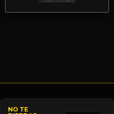
¿Olvidaste la contraseña?
NO TE
Correo