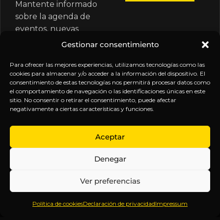
Mantente informado
sobre la agenda de
eventos, nuevas
publicaciones y
Gestionar consentimiento
actualizaciones de tu
suscripción.
Para ofrecer las mejores experiencias, utilizamos tecnologías como las
cookies para almacenar y/o acceder a la información del dispositivo. El
consentimiento de estas tecnologías nos permitirá procesar datos como
el comportamiento de navegación o las identificaciones únicas en este
sitio. No consentir o retirar el consentimiento, puede afectar
negativamente a ciertas características y funciones.
EXPLORA
LEGAL
SÍGUENOS
Aceptar
Inicio
Política
Inteligencia
Denegar
Sobre
de
sin
Daniel
Privacidad
censura.
Ver preferencias
Contenido
Términos y
Anticipándonos
Suscripciones
Condiciones
a los
Política de cookies
Declaración de privacidad
Impressum
Webinars
Aviso
acontecimientos