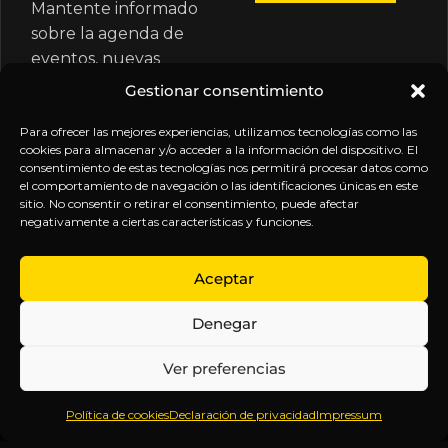
Mantente informado
sobre la agenda de
eventos, nuevas
publicaciones y
Gestionar consentimiento
actualizaciones de tu
suscripción.
Para ofrecer las mejores experiencias, utilizamos tecnologías como las
cookies para almacenar y/o acceder a la información del dispositivo. El
consentimiento de estas tecnologías nos permitirá procesar datos como
el comportamiento de navegación o las identificaciones únicas en este
sitio. No consentir o retirar el consentimiento, puede afectar
negativamente a ciertas características y funciones.
EXPLORA
LEGAL
SÍGUENOS
Aceptar
Inicio
Política
Inteligencia
Denegar
Sobre
de
sin
Daniel
Privacidad
censura.
Ver preferencias
Contenido
Términos y
Anticipándonos
Suscripciones
Condiciones
a los
Política de cookies
Declaración de privacidad
Impressum
Webinars
Aviso
acontecimientos