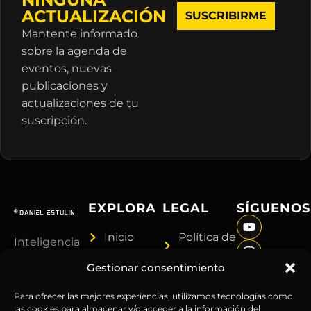
ACTUALIZACIÓN
Mantente informado
sobre la agenda de
eventos, nuevas
publicaciones y
actualizaciones de tu
suscripción.
EXPLORA
LEGAL
SÍGUENOS
Inicio
Política de
Inteligencia
Sobre
Privacidad
sin
Gestionar consentimiento
Daniel
Términos y
censura.
Contenido
Condiciones
Anticipándonos
Para ofrecer las mejores experiencias, utilizamos tecnologías como
Suscripciones
Aviso
las cookies para almacenar y/o acceder a la información del