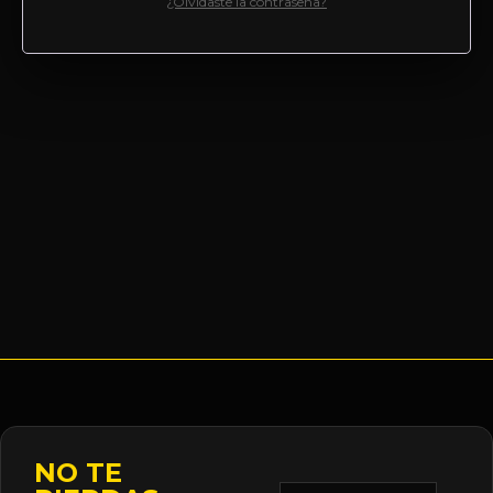
¿Olvidaste la contraseña?
NO TE
Correo