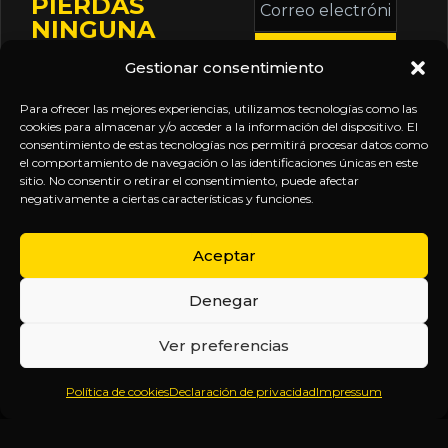
PIERDAS
electrónico
NINGUNA
*
ACTUALIZACIÓN
Gestionar consentimiento
Mantente informado
sobre la agenda de
Para ofrecer las mejores experiencias, utilizamos tecnologías como las
eventos, nuevas
cookies para almacenar y/o acceder a la información del dispositivo. El
consentimiento de estas tecnologías nos permitirá procesar datos como
publicaciones y
el comportamiento de navegación o las identificaciones únicas en este
actualizaciones de tu
sitio. No consentir o retirar el consentimiento, puede afectar
negativamente a ciertas características y funciones.
suscripción.
Aceptar
Denegar
EXPLORA
LEGAL
SÍGUENOS
Ver preferencias
Inicio
Política
Inteligencia
Política de cookies
Declaración de privacidad
Impressum
Sobre
de
sin
Daniel
Privacidad
censura.
Contenido
Términos y