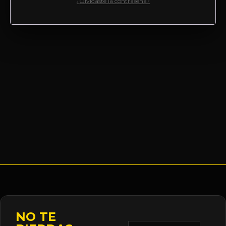
¿Olvidaste la contraseña?
NO TE
Correo