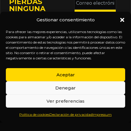
PIERDAS
electrónico
NINGUNA
*
ACTUALIZACIÓN
Gestionar consentimiento
Mantente informado
sobre la agenda de
Para ofrecer las mejores experiencias, utilizamos tecnologías como las
eventos, nuevas
cookies para almacenar y/o acceder a la información del dispositivo. El
consentimiento de estas tecnologías nos permitirá procesar datos como
publicaciones y
el comportamiento de navegación o las identificaciones únicas en este
actualizaciones de tu
sitio. No consentir o retirar el consentimiento, puede afectar
negativamente a ciertas características y funciones.
suscripción.
Aceptar
Denegar
EXPLORA
LEGAL
SÍGUENOS
Ver preferencias
Inicio
Política
Inteligencia
Política de cookies
Declaración de privacidad
Impressum
Sobre
de
sin
Daniel
Privacidad
censura.
Contenido
Términos y