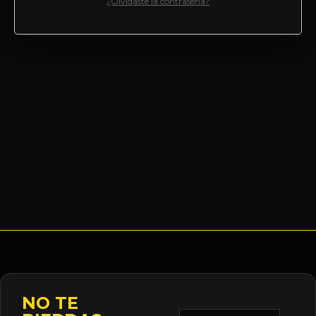
¿Olvidaste la contraseña?
NO TE
Correo