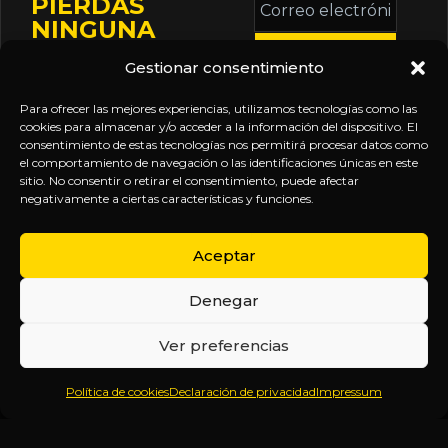
PIERDAS
electrónico
NINGUNA
*
ACTUALIZACIÓN
Gestionar consentimiento
Mantente informado
sobre la agenda de
Para ofrecer las mejores experiencias, utilizamos tecnologías como las
eventos, nuevas
cookies para almacenar y/o acceder a la información del dispositivo. El
consentimiento de estas tecnologías nos permitirá procesar datos como
publicaciones y
el comportamiento de navegación o las identificaciones únicas en este
actualizaciones de tu
sitio. No consentir o retirar el consentimiento, puede afectar
negativamente a ciertas características y funciones.
suscripción.
Aceptar
Denegar
EXPLORA
LEGAL
SÍGUENOS
Ver preferencias
Inicio
Política
Inteligencia
Política de cookies
Declaración de privacidad
Impressum
Sobre
de
sin
Daniel
Privacidad
censura.
Contenido
Términos y