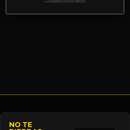
¿Olvidaste la contraseña?
NO TE
Correo