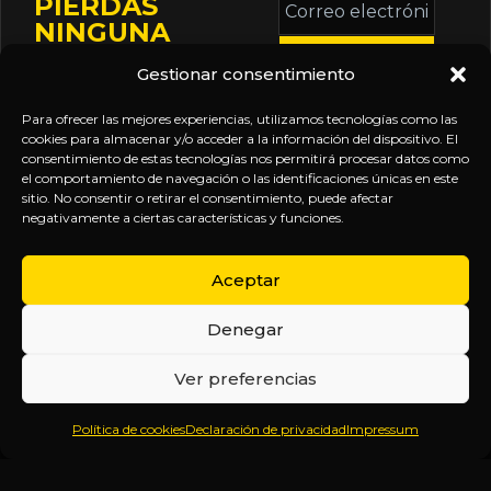
PIERDAS
electrónico
NINGUNA
*
ACTUALIZACIÓN
Gestionar consentimiento
Mantente informado
sobre la agenda de
Para ofrecer las mejores experiencias, utilizamos tecnologías como las
eventos, nuevas
cookies para almacenar y/o acceder a la información del dispositivo. El
consentimiento de estas tecnologías nos permitirá procesar datos como
publicaciones y
el comportamiento de navegación o las identificaciones únicas en este
actualizaciones de tu
sitio. No consentir o retirar el consentimiento, puede afectar
negativamente a ciertas características y funciones.
suscripción.
Aceptar
Denegar
EXPLORA
LEGAL
SÍGUENOS
Ver preferencias
Inicio
Política
Inteligencia
Política de cookies
Declaración de privacidad
Impressum
Sobre
de
sin
Daniel
Privacidad
censura.
Contenido
Términos y