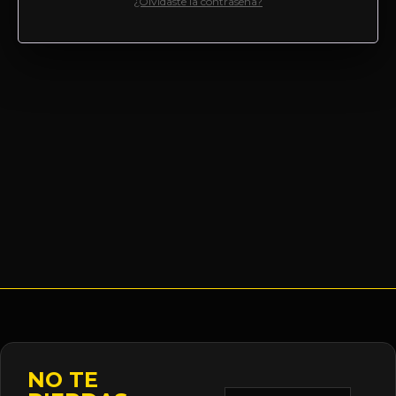
¿Olvidaste la contraseña?
NO TE
Correo