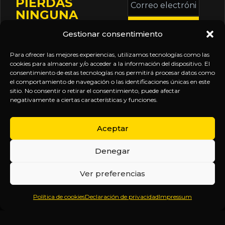
PIERDAS
electrónico
NINGUNA
*
ACTUALIZACIÓN
Gestionar consentimiento
Mantente informado
sobre la agenda de
Para ofrecer las mejores experiencias, utilizamos tecnologías como las
eventos, nuevas
cookies para almacenar y/o acceder a la información del dispositivo. El
consentimiento de estas tecnologías nos permitirá procesar datos como
publicaciones y
el comportamiento de navegación o las identificaciones únicas en este
actualizaciones de tu
sitio. No consentir o retirar el consentimiento, puede afectar
negativamente a ciertas características y funciones.
suscripción.
Aceptar
Denegar
EXPLORA
LEGAL
SÍGUENOS
Ver preferencias
Inicio
Política
Inteligencia
Política de cookies
Declaración de privacidad
Impressum
Sobre
de
sin
Daniel
Privacidad
censura.
Contenido
Términos y