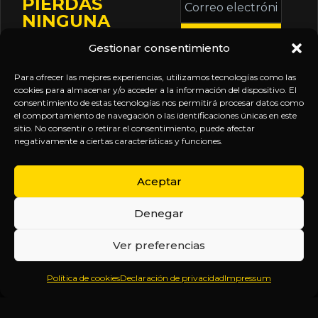
PIERDAS
electrónico
NINGUNA
*
ACTUALIZACIÓN
Gestionar consentimiento
Mantente informado
sobre la agenda de
Para ofrecer las mejores experiencias, utilizamos tecnologías como las
eventos, nuevas
cookies para almacenar y/o acceder a la información del dispositivo. El
consentimiento de estas tecnologías nos permitirá procesar datos como
publicaciones y
el comportamiento de navegación o las identificaciones únicas en este
actualizaciones de tu
sitio. No consentir o retirar el consentimiento, puede afectar
negativamente a ciertas características y funciones.
suscripción.
Aceptar
Denegar
EXPLORA
LEGAL
SÍGUENOS
Ver preferencias
Inicio
Política
Inteligencia
Política de cookies
Declaración de privacidad
Impressum
Sobre
de
sin
Daniel
Privacidad
censura.
Contenido
Términos y