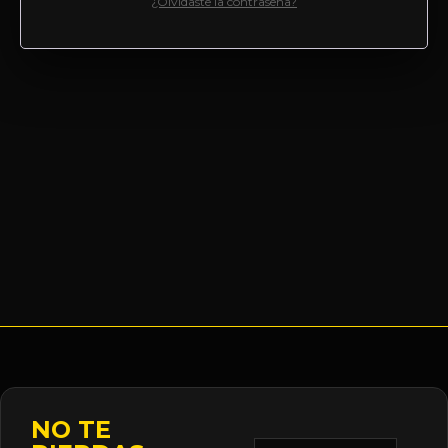
¿Olvidaste la contraseña?
NO TE
Correo