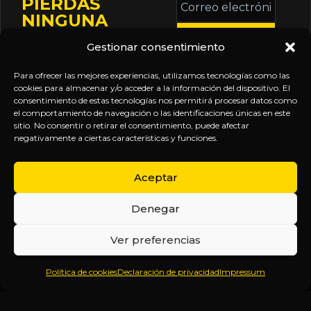
PIERDAS
electrónico
NINGUNA
*
ACTUALIZACIÓN
Gestionar consentimiento
Mantente informado
sobre la agenda de
Para ofrecer las mejores experiencias, utilizamos tecnologías como las
eventos, nuevas
cookies para almacenar y/o acceder a la información del dispositivo. El
consentimiento de estas tecnologías nos permitirá procesar datos como
publicaciones y
el comportamiento de navegación o las identificaciones únicas en este
actualizaciones de tu
sitio. No consentir o retirar el consentimiento, puede afectar
negativamente a ciertas características y funciones.
suscripción.
Aceptar
Denegar
EXPLORA
LEGAL
SÍGUENOS
Ver preferencias
Inicio
Política
Inteligencia
Política de cookies
Declaración de privacidad
Impressum
Sobre
de
sin
Daniel
Privacidad
censura.
Contenido
Términos y