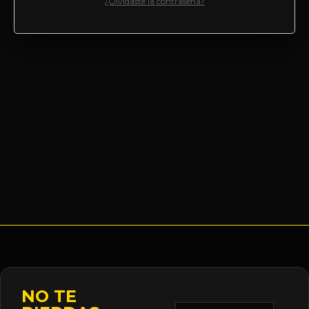
¿Olvidaste la contraseña?
NO TE
Correo