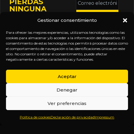
PIERDAS
electrónico
NINGUNA
*
ACTUALIZACIÓN
Gestionar consentimiento
Mantente informado
sobre la agenda de
Para ofrecer las mejores experiencias, utilizamos tecnologías como las
eventos, nuevas
cookies para almacenar y/o acceder a la información del dispositivo. El
consentimiento de estas tecnologías nos permitirá procesar datos como
publicaciones y
el comportamiento de navegación o las identificaciones únicas en este
actualizaciones de tu
sitio. No consentir o retirar el consentimiento, puede afectar
negativamente a ciertas características y funciones.
suscripción.
Aceptar
Denegar
EXPLORA
LEGAL
SÍGUENOS
Ver preferencias
Inicio
Política
Inteligencia
Política de cookies
Declaración de privacidad
Impressum
Sobre
de
sin
Daniel
Privacidad
censura.
Contenido
Términos y