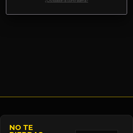
¿Olvidaste la contraseña?
NO TE
Correo