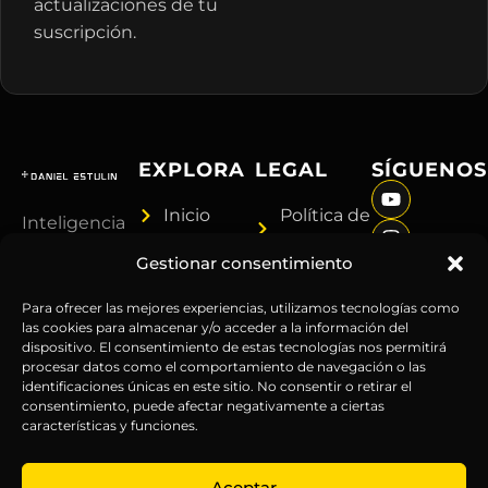
actualizaciones de tu
suscripción.
EXPLORA
LEGAL
SÍGUENOS
Inicio
Política de
Inteligencia
Sobre
Privacidad
sin
Gestionar consentimiento
Daniel
Términos y
censura.
Contenido
Condiciones
Anticipándonos
Para ofrecer las mejores experiencias, utilizamos tecnologías como
Suscripciones
Aviso
las cookies para almacenar y/o acceder a la información del
a los
dispositivo. El consentimiento de estas tecnologías nos permitirá
Webinars
Legal
acontecimientos
procesar datos como el comportamiento de navegación o las
Contacto
Advertencia
globales
identificaciones únicas en este sitio. No consentir o retirar el
Financiera
consentimiento, puede afectar negativamente a ciertas
desde
características y funciones.
Política
hace más
de
de 25
Aceptar
Cookies