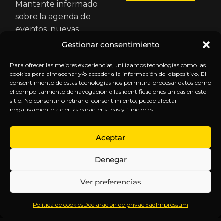
Mantente informado
sobre la agenda de
eventos, nuevas
publicaciones y
Gestionar consentimiento
actualizaciones de tu
suscripción.
Para ofrecer las mejores experiencias, utilizamos tecnologías como las
cookies para almacenar y/o acceder a la información del dispositivo. El
consentimiento de estas tecnologías nos permitirá procesar datos como
el comportamiento de navegación o las identificaciones únicas en este
sitio. No consentir o retirar el consentimiento, puede afectar
negativamente a ciertas características y funciones.
EXPLORA
LEGAL
SÍGUENOS
Aceptar
Inicio
Política
Inteligencia
Denegar
Sobre
de
sin
Daniel
Privacidad
censura.
Ver preferencias
Contenido
Términos y
Anticipándonos
Suscripciones
Condiciones
a los
Política de cookies
Declaración de privacidad
Impressum
Webinars
Aviso
acontecimientos