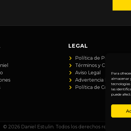
A
LEGAL
Política de Privacidad
niel
Términos y Condiciones
do
Aviso Legal
Para ofrece
almacenar y/
iones
Advertencia Financiera
tecnologías
s
Política de Cookies
las identifi
puede afect
A
© 2026 Daniel Estulin. Todos los derechos reservados.