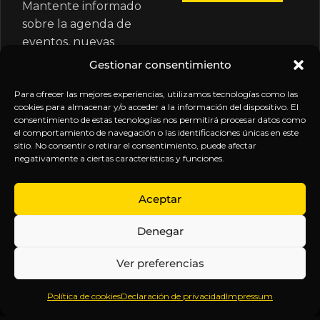
Mantente informado
sobre la agenda de
eventos, nuevas
publicaciones y
Gestionar consentimiento
actualizaciones de tu
suscripción.
Para ofrecer las mejores experiencias, utilizamos tecnologías como las
cookies para almacenar y/o acceder a la información del dispositivo. El
consentimiento de estas tecnologías nos permitirá procesar datos como
el comportamiento de navegación o las identificaciones únicas en este
sitio. No consentir o retirar el consentimiento, puede afectar
negativamente a ciertas características y funciones.
EXPLORA
LEGAL
SÍGUENOS
Aceptar
Inicio
Política
Inteligencia
Denegar
Sobre
de
sin
Daniel
Privacidad
censura.
Ver preferencias
Contenido
Términos y
Anticipándonos
Suscripciones
Condiciones
a los
Política de cookies
Declaración de privacidad
Impressum
Webinars
Aviso
acontecimientos