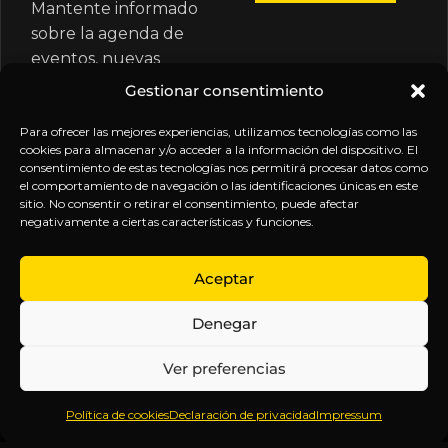
Mantente informado
sobre la agenda de
eventos, nuevas
publicaciones y
Gestionar consentimiento
actualizaciones de tu
suscripción.
Para ofrecer las mejores experiencias, utilizamos tecnologías como las
cookies para almacenar y/o acceder a la información del dispositivo. El
consentimiento de estas tecnologías nos permitirá procesar datos como
el comportamiento de navegación o las identificaciones únicas en este
sitio. No consentir o retirar el consentimiento, puede afectar
negativamente a ciertas características y funciones.
EXPLORA
LEGAL
SÍGUENOS
Aceptar
Inicio
Política
Inteligencia
Denegar
Sobre
de
sin
Daniel
Privacidad
censura.
Ver preferencias
Contenido
Términos y
Anticipándonos
Suscripciones
Condiciones
a los
Política de cookies
Declaración de privacidad
Impressum
Webinars
Aviso
acontecimientos