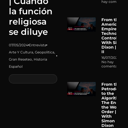
| Cuando
hay comentari
la función
religiosa
From the
American
Empire to
se diluye
Technocrati
Control |
With Simon
07/05/2024
Entrevista
Dixon | Part
II
Arte Y Cultura
,
Geopolítica
,
16/07/2026
Gran Reseteo
,
Historia
No hay
comentarios
Español
From the
Petrodollar
to the
Algorithm:
The End of
the World
Order |
With
Simon
Dixon