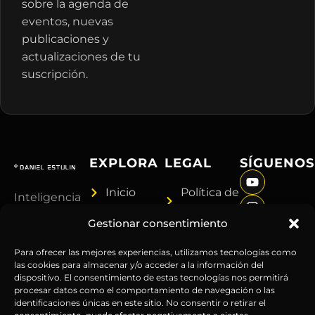
sobre la agenda de
eventos, nuevas
publicaciones y
actualizaciones de tu
suscripción.
EXPLORA
LEGAL
SÍGUENOS
Inicio
Política de
Inteligencia
Sobre
Privacidad
sin
Gestionar consentimiento
Daniel
Términos y
censura.
Contenido
Condiciones
Anticipándonos
Para ofrecer las mejores experiencias, utilizamos tecnologías como
Suscripciones
Aviso
las cookies para almacenar y/o acceder a la información del
a los
dispositivo. El consentimiento de estas tecnologías nos permitirá
Webinars
Legal
acontecimientos
procesar datos como el comportamiento de navegación o las
Contacto
Advertencia
globales
identificaciones únicas en este sitio. No consentir o retirar el