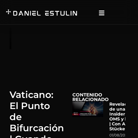
Vaticano:
CONTENIDO
RELACIONADO
El Punto
Revelacione
de una Ex-
de
Insider de la
OMS y la ON
| Con Astrid
Bifurcación
Stückelberg
01/08/2026
N