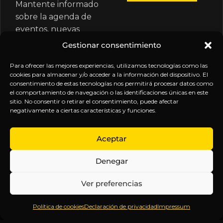
Mantente informado
sobre la agenda de
eventos, nuevas
publicaciones y
Gestionar consentimiento
actualizaciones de tu
suscripción.
Para ofrecer las mejores experiencias, utilizamos tecnologías como las
cookies para almacenar y/o acceder a la información del dispositivo. El
consentimiento de estas tecnologías nos permitirá procesar datos como
el comportamiento de navegación o las identificaciones únicas en este
sitio. No consentir o retirar el consentimiento, puede afectar
negativamente a ciertas características y funciones.
EXPLORA
LEGAL
SÍGUENOS
Aceptar
Inicio
Política
Inteligencia
Denegar
Sobre
de
sin
Daniel
Privacidad
censura.
Ver preferencias
Contenido
Términos y
Anticipándonos
Suscripciones
Condiciones
a los
Política de cookies
Declaración de privacidad
Impressum
Webinars
Aviso
acontecimientos