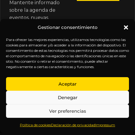
Mantente informado
sobre la agenda de
eventos, nuevas
publicaciones y
Gestionar consentimiento
actualizaciones de tu
suscripción.
Para ofrecer las mejores experiencias, utilizamos tecnologías como las
cookies para almacenar y/o acceder a la información del dispositivo. El
consentimiento de estas tecnologías nos permitirá procesar datos como
el comportamiento de navegación o las identificaciones únicas en este
sitio. No consentir o retirar el consentimiento, puede afectar
negativamente a ciertas características y funciones.
EXPLORA
LEGAL
SÍGUENOS
Aceptar
Inicio
Política
Inteligencia
Denegar
Sobre
de
sin
Daniel
Privacidad
censura.
Ver preferencias
Contenido
Términos y
Anticipándonos
Suscripciones
Condiciones
a los
Política de cookies
Declaración de privacidad
Impressum
Webinars
Aviso
acontecimientos