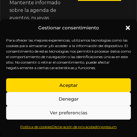
Mantente informado
sobre la agenda de
eventos, nuevas
publicaciones y
Gestionar consentimiento
actualizaciones de tu
suscripción.
Para ofrecer las mejores experiencias, utilizamos tecnologías como las
cookies para almacenar y/o acceder a la información del dispositivo. El
consentimiento de estas tecnologías nos permitirá procesar datos como
el comportamiento de navegación o las identificaciones únicas en este
sitio. No consentir o retirar el consentimiento, puede afectar
negativamente a ciertas características y funciones.
EXPLORA
LEGAL
SÍGUENOS
Aceptar
Inicio
Política
Inteligencia
Denegar
Sobre
de
sin
Daniel
Privacidad
censura.
Ver preferencias
Contenido
Términos y
Anticipándonos
Suscripciones
Condiciones
a los
Política de cookies
Declaración de privacidad
Impressum
Webinars
Aviso
acontecimientos