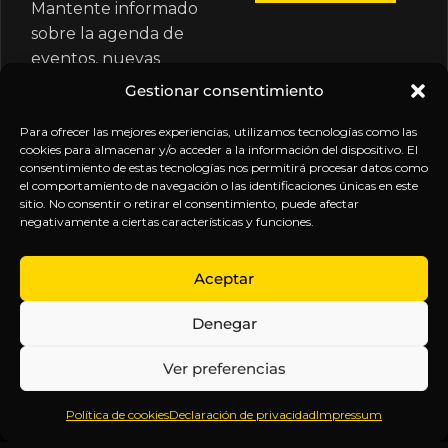
Mantente informado
sobre la agenda de
eventos, nuevas
publicaciones y
Gestionar consentimiento
actualizaciones de tu
suscripción.
Para ofrecer las mejores experiencias, utilizamos tecnologías como las
cookies para almacenar y/o acceder a la información del dispositivo. El
consentimiento de estas tecnologías nos permitirá procesar datos como
el comportamiento de navegación o las identificaciones únicas en este
sitio. No consentir o retirar el consentimiento, puede afectar
negativamente a ciertas características y funciones.
EXPLORA
LEGAL
SÍGUENOS
Aceptar
Inicio
Política
Inteligencia
Denegar
Sobre
de
sin
Daniel
Privacidad
censura.
Ver preferencias
Contenido
Términos y
Anticipándonos
Suscripciones
Condiciones
a los
Política de cookies
Declaración de privacidad
Impressum
Webinars
Aviso
acontecimientos