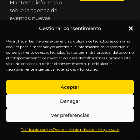
Mantente informado
sobre la agenda de
eventos, nuevas
publicaciones y
Gestionar consentimiento
actualizaciones de tu
suscripción.
Para ofrecer las mejores experiencias, utilizamos tecnologías como las
cookies para almacenar y/o acceder a la información del dispositivo. El
consentimiento de estas tecnologías nos permitirá procesar datos como
el comportamiento de navegación o las identificaciones únicas en este
sitio. No consentir o retirar el consentimiento, puede afectar
negativamente a ciertas características y funciones.
EXPLORA
LEGAL
SÍGUENOS
Aceptar
Inicio
Política
Inteligencia
Denegar
Sobre
de
sin
Daniel
Privacidad
censura.
Ver preferencias
Contenido
Términos y
Anticipándonos
Suscripciones
Condiciones
a los
Política de cookies
Declaración de privacidad
Impressum
Webinars
Aviso
acontecimientos