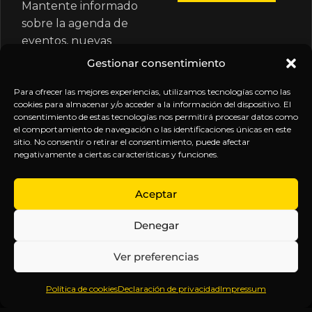
Mantente informado
sobre la agenda de
eventos, nuevas
publicaciones y
Gestionar consentimiento
actualizaciones de tu
suscripción.
Para ofrecer las mejores experiencias, utilizamos tecnologías como las
cookies para almacenar y/o acceder a la información del dispositivo. El
consentimiento de estas tecnologías nos permitirá procesar datos como
el comportamiento de navegación o las identificaciones únicas en este
sitio. No consentir o retirar el consentimiento, puede afectar
negativamente a ciertas características y funciones.
EXPLORA
LEGAL
SÍGUENOS
Aceptar
Inicio
Política
Inteligencia
Denegar
Sobre
de
sin
Daniel
Privacidad
censura.
Ver preferencias
Contenido
Términos y
Anticipándonos
Suscripciones
Condiciones
a los
Política de cookies
Declaración de privacidad
Impressum
Webinars
Aviso
acontecimientos